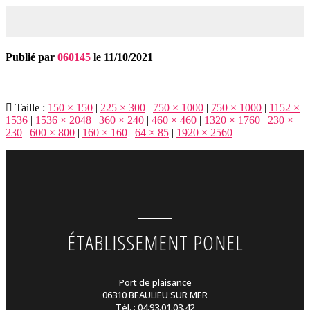
Publié par
060145
le
11/10/2021
Taille :
150 × 150
|
225 × 300
|
750 × 1000
|
750 × 1000
|
1152 ×
1536
|
1536 × 2048
|
360 × 240
|
460 × 460
|
1320 × 1760
|
230 ×
230
|
600 × 800
|
160 × 160
|
64 × 85
|
1920 × 2560
ÉTABLISSEMENT PONEL
Port de plaisance
06310 BEAULIEU SUR MER
Tél. : 04.93.01.03.42