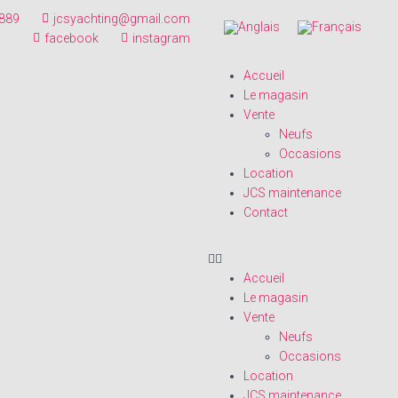
889
jcsyachting@gmail.com
facebook
instagram
Accueil
Le magasin
Vente
Neufs
Occasions
Location
JCS maintenance
Contact
Accueil
Le magasin
Vente
Neufs
Occasions
Location
JCS maintenance