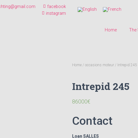
chting@gmail.com
facebook
instagram
Home
The
Home
/
occasions moteur
/ Intrepid 245
Intrepid 245
86000
€
Contact
Loan SALLES