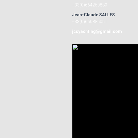
+33(0)664260889
Jean-Claude SALLES
+33(0)660885051
jcsyachting@gmail.com