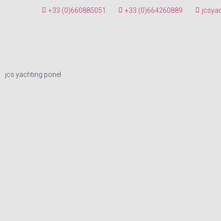
+33 (0)660885051
+33 (0)664260889
jcsya
jcs yachting ponel