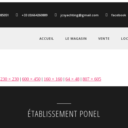
885051
+33 (0)664260889
jcsyachting@gmail.com
facebook
ACCUEIL
LE MAGASIN
VENTE
LO
230 × 230
|
600 × 450
|
160 × 160
|
64 × 48
|
807 × 605
ÉTABLISSEMENT PONEL