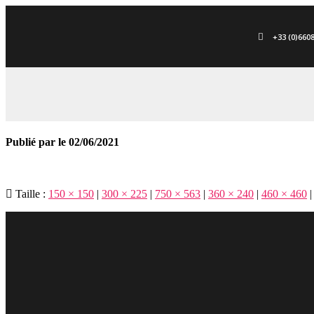
+33 (0)660
Publié par
le
02/06/2021
Taille :
150 × 150
|
300 × 225
|
750 × 563
|
360 × 240
|
460 × 460
|