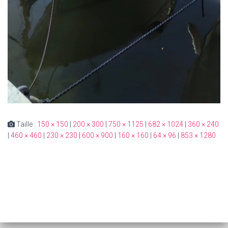
Taille :
150 × 150
|
200 × 300
|
750 × 1125
|
682 × 1024
|
360 × 240
|
460 × 460
|
230 × 230
|
600 × 900
|
160 × 160
|
64 × 96
|
853 × 1280