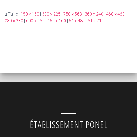
Taille :
150 × 150
|
300 × 225
|
750 × 563
|
360 × 240
|
460 × 460
|
230 × 230
|
600 × 450
|
160 × 160
|
64 × 48
|
951 × 714
ÉTABLISSEMENT PONEL