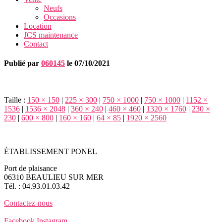
Neufs
Occasions
Location
JCS maintenance
Contact
Publié par
060145
le
07/10/2021
Taille :
150 × 150
|
225 × 300
|
750 × 1000
|
750 × 1000
|
1152 ×
1536
|
1536 × 2048
|
360 × 240
|
460 × 460
|
1320 × 1760
|
230 ×
230
|
600 × 800
|
160 × 160
|
64 × 85
|
1920 × 2560
ÉTABLISSEMENT PONEL
Port de plaisance
06310 BEAULIEU SUR MER
Tél. : 04.93.01.03.42
Contactez-nous
Facebook
Instagram