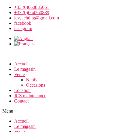
+33 (0)660885051
+33 (0)664260889
jcsyachting@gmail.com
facebook
instagram
Accueil
Le magasin
Vente
Neufs
Occasions
Location
JCS maintenance
Contact
Menu
Accueil
Le magasin
Vente