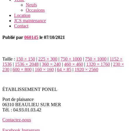
Neufs
Occasions
Location
JCS maintenance
Contact
Publié par
060145
le
07/10/2021
Taille :
150 × 150
|
225 × 300
|
750 × 1000
|
750 × 1000
|
1152 ×
1536
|
1536 × 2048
|
360 × 240
|
460 × 460
|
1320 × 1760
|
230 ×
230
|
600 × 800
|
160 × 160
|
64 × 85
|
1920 × 2560
ÉTABLISSEMENT PONEL
Port de plaisance
06310 BEAULIEU SUR MER
Tél. : 04.93.01.03.42
Contactez-nous
Facebook
Instagram