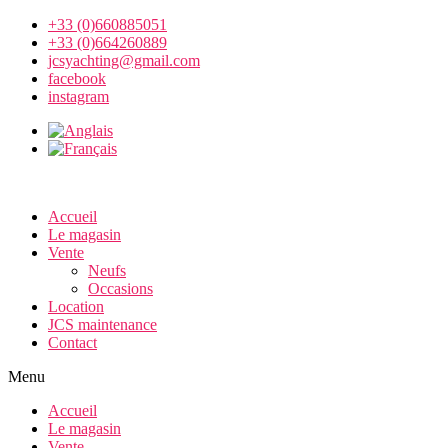
+33 (0)660885051
+33 (0)664260889
jcsyachting@gmail.com
facebook
instagram
Accueil
Le magasin
Vente
Neufs
Occasions
Location
JCS maintenance
Contact
Menu
Accueil
Le magasin
Vente