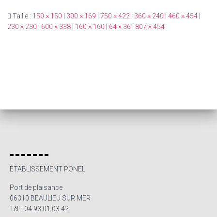
Taille :
150 × 150
|
300 × 169
|
750 × 422
|
360 × 240
|
460 × 454
|
230 × 230
|
600 × 338
|
160 × 160
|
64 × 36
|
807 × 454
ÉTABLISSEMENT PONEL
Port de plaisance
06310 BEAULIEU SUR MER
Tél. : 04.93.01.03.42