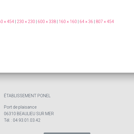
0 × 454
|
230 × 230
|
600 × 338
|
160 × 160
|
64 × 36
|
807 × 454
ÉTABLISSEMENT PONEL
Port de plaisance
06310 BEAULIEU SUR MER
Tél. : 04.93.01.03.42