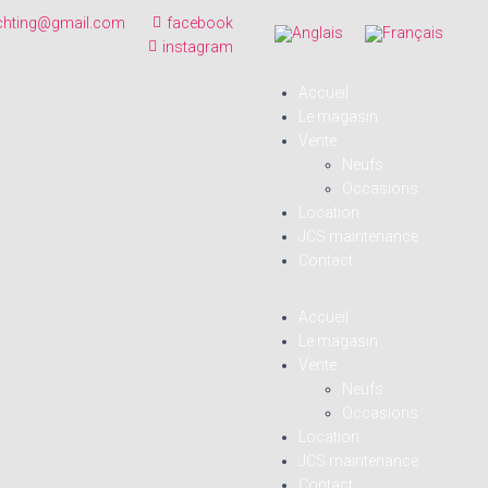
chting@gmail.com
facebook
instagram
Accueil
Le magasin
Vente
Neufs
Occasions
Location
JCS maintenance
Contact
Accueil
Le magasin
Vente
Neufs
Occasions
Location
JCS maintenance
Contact