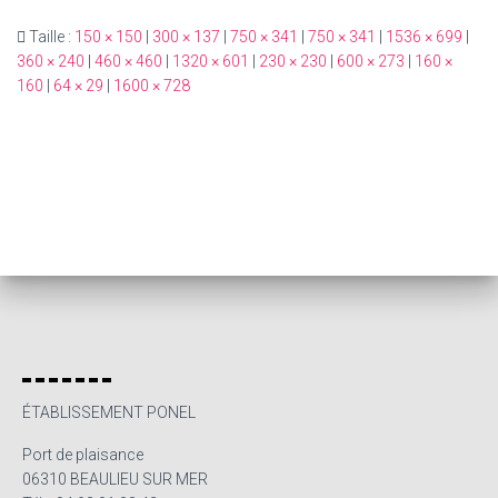
Taille :
150 × 150
|
300 × 137
|
750 × 341
|
750 × 341
|
1536 × 699
|
360 × 240
|
460 × 460
|
1320 × 601
|
230 × 230
|
600 × 273
|
160 ×
160
|
64 × 29
|
1600 × 728
ÉTABLISSEMENT PONEL
Port de plaisance
06310 BEAULIEU SUR MER