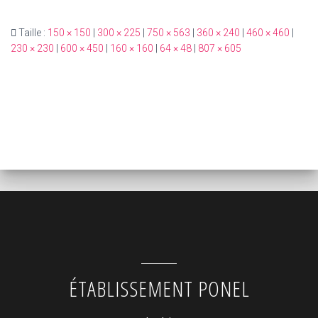
Taille :
150 × 150
|
300 × 225
|
750 × 563
|
360 × 240
|
460 × 460
|
230 × 230
|
600 × 450
|
160 × 160
|
64 × 48
|
807 × 605
ÉTABLISSEMENT PONEL