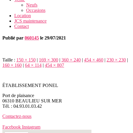
Neufs
Occasions
Location
JCS maintenance
Contact
Publié par
060145
le
29/07/2021
Taille :
150 × 150
|
169 × 300
|
360 × 240
|
454 × 460
|
230 × 230
|
160 × 160
|
64 × 114
|
454 × 807
ÉTABLISSEMENT PONEL
Port de plaisance
06310 BEAULIEU SUR MER
Tél. : 04.93.01.03.42
Contactez-nous
Facebook
Instagram