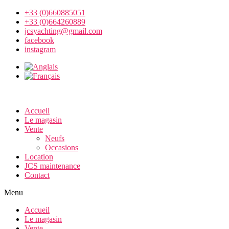
+33 (0)660885051
+33 (0)664260889
jcsyachting@gmail.com
facebook
instagram
Accueil
Le magasin
Vente
Neufs
Occasions
Location
JCS maintenance
Contact
Menu
Accueil
Le magasin
Vente