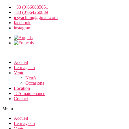
+33 (0)660885051
+33 (0)664260889
jcsyachting@gmail.com
facebook
instagram
Accueil
Le magasin
Vente
Neufs
Occasions
Location
JCS maintenance
Contact
Menu
Accueil
Le magasin
Vente