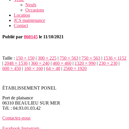
Neufs
Occasions
Location
JCS maintenance
Contact
Publié par
060145
le
11/10/2021
Taille :
150 × 150
|
300 × 225
|
750 × 563
|
750 × 563
|
1536 × 1152
|
2048 × 1536
|
360 × 240
|
460 × 460
|
1320 × 990
|
230 × 230
|
600 × 450
|
160 × 160
|
64 × 48
|
2560 × 1920
ÉTABLISSEMENT PONEL
Port de plaisance
06310 BEAULIEU SUR MER
Tél. : 04.93.01.03.42
Contactez-nous
Facebook
Instagram