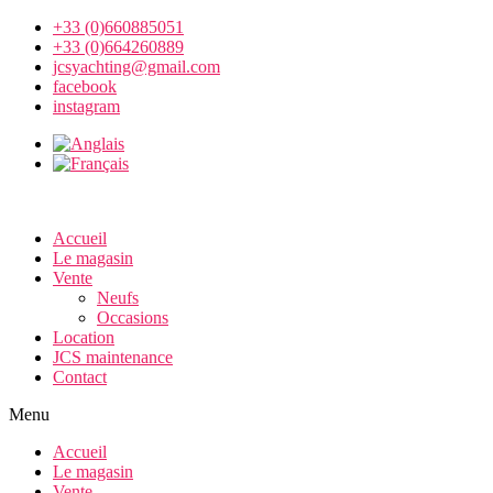
+33 (0)660885051
+33 (0)664260889
jcsyachting@gmail.com
facebook
instagram
Accueil
Le magasin
Vente
Neufs
Occasions
Location
JCS maintenance
Contact
Menu
Accueil
Le magasin
Vente