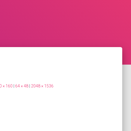
0 × 160
|
64 × 48
|
2048 × 1536