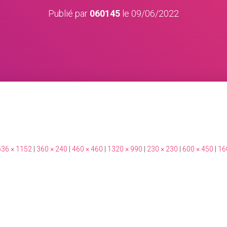
Publié par
060145
le
09/06/2022
36 × 1152
|
360 × 240
|
460 × 460
|
1320 × 990
|
230 × 230
|
600 × 450
|
16