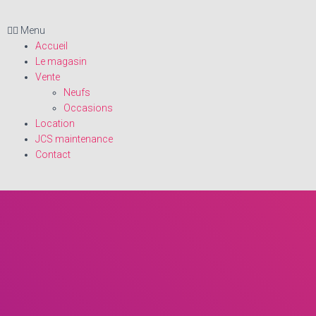
Menu
Accueil
Le magasin
Vente
Neufs
Occasions
Location
JCS maintenance
Contact