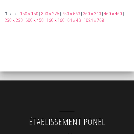
Taille :
150 × 150
|
300 × 225
|
750 × 563
|
360 × 240
|
460 × 460
|
230 × 230
|
600 × 450
|
160 × 160
|
64 × 48
|
1024 × 768
ÉTABLISSEMENT PONEL