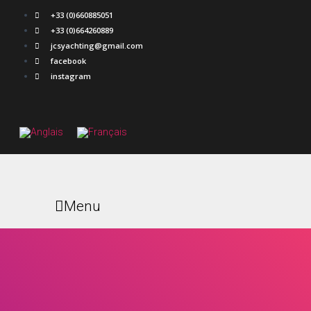
+33 (0)660885051
+33 (0)664260889
jcsyachting@gmail.com
facebook
instagram
Menu