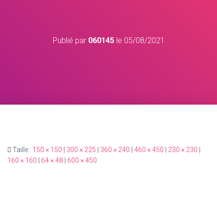
Publié par
060145
le
05/08/2021
Taille :
150 × 150
|
300 × 225
|
360 × 240
|
460 × 450
|
230 × 230
|
160 × 160
|
64 × 48
|
600 × 450