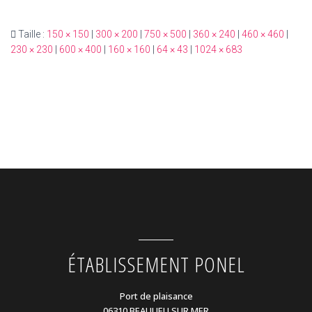
Taille :
150 × 150
|
300 × 200
|
750 × 500
|
360 × 240
|
460 × 460
|
230 × 230
|
600 × 400
|
160 × 160
|
64 × 43
|
1024 × 683
ÉTABLISSEMENT PONEL
Port de plaisance
06310 BEAULIEU SUR MER