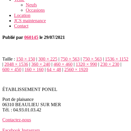
Neufs
Occasions
Location
JCS maintenance
Contact
Publié par
060145
le
29/07/2021
Taille :
150 × 150
|
300 × 225
|
750 × 563
|
750 × 563
|
1536 × 1152
|
2048 × 1536
|
360 × 240
|
460 × 460
|
1320 × 990
|
230 × 230
|
600 × 450
|
160 × 160
|
64 × 48
|
2560 × 1920
ÉTABLISSEMENT PONEL
Port de plaisance
06310 BEAULIEU SUR MER
Tél. : 04.93.01.03.42
Contactez-nous
Facebook
Instagram