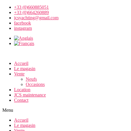
+33 (0)660885051
+33 (0)664260889
jcsyachting@gmail.com
facebook
instagram
Accueil
Le magasin
Vente
Neufs
Occasions
Location
JCS maintenance
Contact
Menu
Accueil
Le magasin
Vente