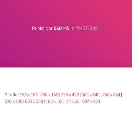
Publié par
060145
le
29/07/2021
Taille :
150 × 150
|
300 × 169
|
750 × 422
|
360 × 240
|
460 × 454
|
230 × 230
|
600 × 338
|
160 × 160
|
64 × 36
|
807 × 454