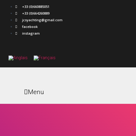
+33 (0)660885051
+33 (0)664260889
jcsyachting@gmail.com
facebook
instagram
Menu