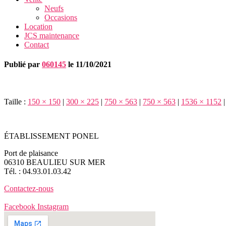
Neufs
Occasions
Location
JCS maintenance
Contact
Publié par
060145
le
11/10/2021
Taille :
150 × 150
|
300 × 225
|
750 × 563
|
750 × 563
|
1536 × 1152
|
ÉTABLISSEMENT PONEL
Port de plaisance
06310 BEAULIEU SUR MER
Tél. : 04.93.01.03.42
Contactez-nous
Facebook
Instagram