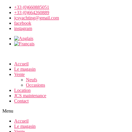
+33 (0)660885051
+33 (0)664260889
jcsyachting@gmail.com
facebook
instagram
Accueil
Le magasin
Vente
Neufs
Occasions
Location
JCS maintenance
Contact
Menu
Accueil
Le magasin
Vente